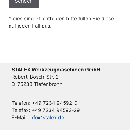
t
t
* dies sind Pflichtfelder, bitte füllen Sie diese
e
auf jeden Fall aus.
l
a
s
s
e
d
STALEX Werkzeugmaschinen GmbH
i
Robert-Bosch-Str. 2
e
D-75233 Tiefenbronn
s
e
s
Telefon: +49 7234 94592-0
F
Telefax: +49 7234 94592-29
e
E-Mail:
info@stalex.de
l
d