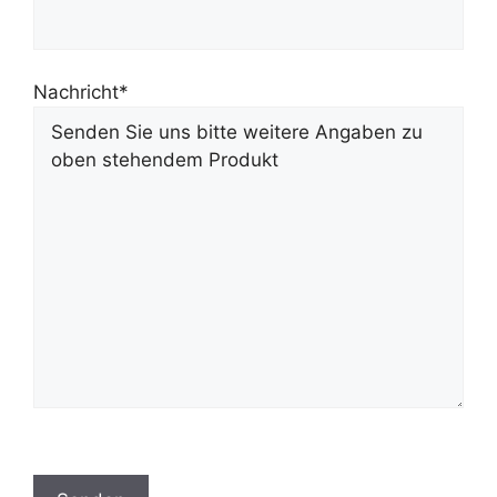
Nachricht*
B
i