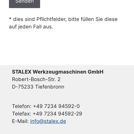
t
t
* dies sind Pflichtfelder, bitte füllen Sie diese
e
auf jeden Fall aus.
l
a
s
s
e
d
STALEX Werkzeugmaschinen GmbH
i
Robert-Bosch-Str. 2
e
D-75233 Tiefenbronn
s
e
s
Telefon: +49 7234 94592-0
F
Telefax: +49 7234 94592-29
e
E-Mail:
info@stalex.de
l
d