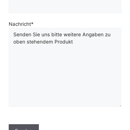
Nachricht*
B
i