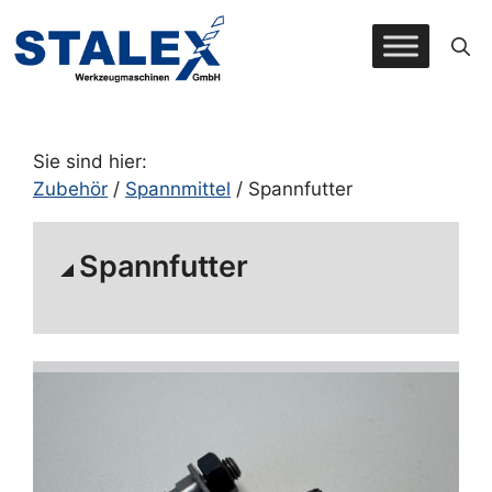
Zum
Inhalt
springen
Sie sind hier:
Zubehör
/
Spannmittel
/ Spannfutter
Spannfutter