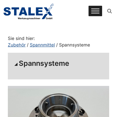
Zum
Inhalt
springen
Sie sind hier:
Zubehör
/
Spannmittel
/ Spannsysteme
Spannsysteme