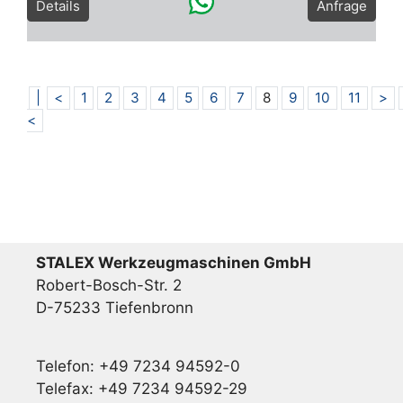
Details
Anfrage
|
<
1
2
3
4
5
6
7
8
9
10
11
>
<
STALEX Werkzeugmaschinen GmbH
Robert-Bosch-Str. 2
D-75233 Tiefenbronn
Telefon: +49 7234 94592-0
Telefax: +49 7234 94592-29