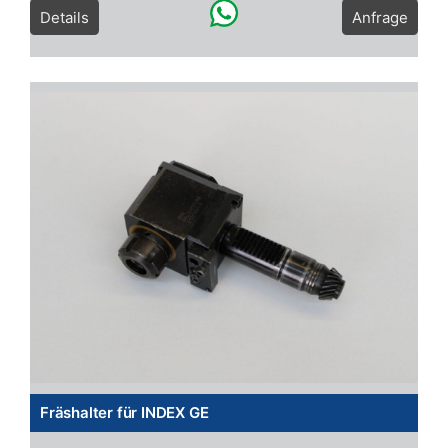
Details
Anfrage
Fräshalter für INDEX GE