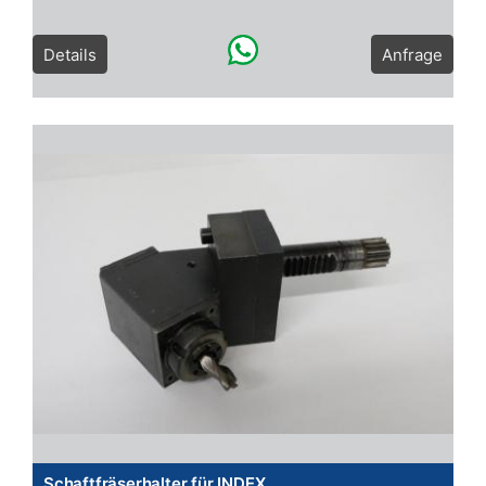
Details
Anfrage
Schaftfräserhalter für INDEX