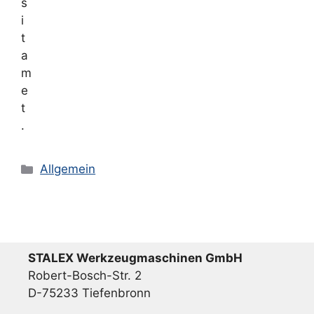
s
i
t
a
m
e
t
.
Kategorien
Allgemein
STALEX Werkzeugmaschinen GmbH
Robert-Bosch-Str. 2
D-75233 Tiefenbronn