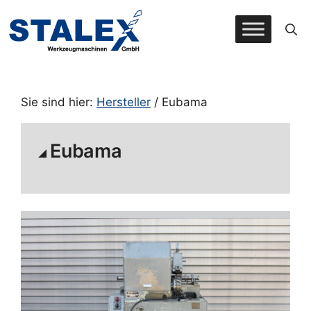
Zum
Inhalt
springen
Sie sind hier:
Hersteller
/ Eubama
Eubama