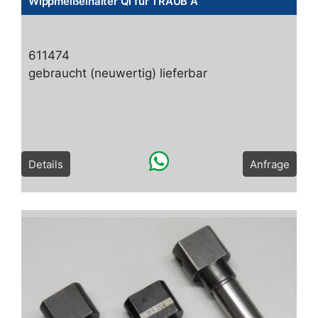
Wippmeißelhalter QI für TRAUB A
611474
gebraucht (neuwertig) lieferbar
Details
Anfrage