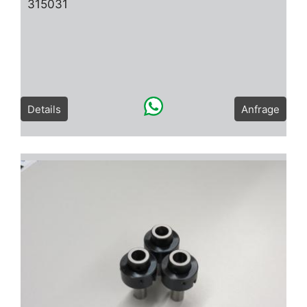
315031
Details
Anfrage