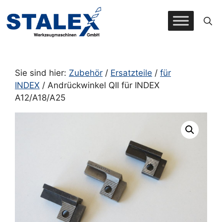
Zum
Inhalt
springen
Sie sind hier:
Zubehör
/
Ersatzteile
/
für
INDEX
/ Andrückwinkel QII für INDEX
A12/A18/A25