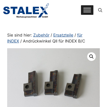
Zum
Inhalt
springen
Sie sind hier:
Zubehör
/
Ersatzteile
/
für
INDEX
/ Andrückwinkel QII für INDEX B/C