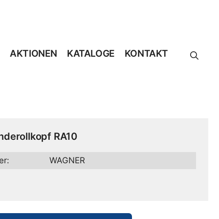
AKTIONEN
KATALOGE
KONTAKT
nderollkopf RA10
er:
WAGNER