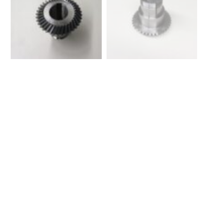
STALEX Werkzeugmaschinen GmbH
Robert-Bosch-Str. 2
D-75233 Tiefenbronn