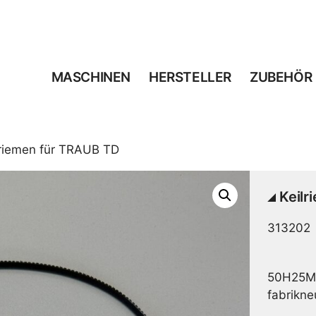
MASCHINEN
HERSTELLER
ZUBEHÖR
lriemen für TRAUB TD
Keilr
313202
50H25M
fabrikneu