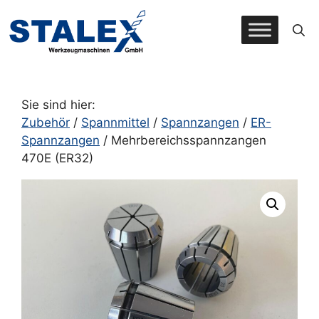
Zum
Inhalt
springen
Sie sind hier:
Zubehör
/
Spannmittel
/
Spannzangen
/
ER-
Spannzangen
/ Mehrbereichsspannzangen
470E (ER32)