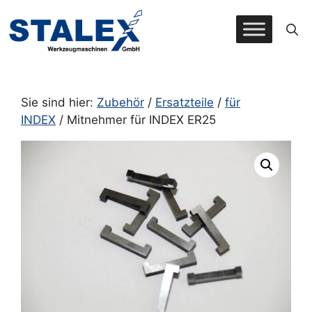
Zum
Inhalt
springen
Sie sind hier:
Zubehör
/
Ersatzteile
/
für
INDEX
/ Mitnehmer für INDEX ER25