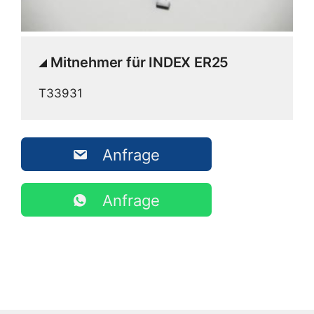
Mitnehmer für INDEX ER25
T33931
Anfrage
Anfrage