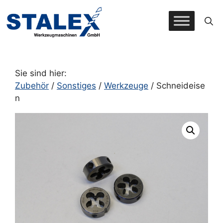
Zum
Inhalt
springen
Sie sind hier:
Zubehör
/
Sonstiges
/
Werkzeuge
/ Schneideise
n