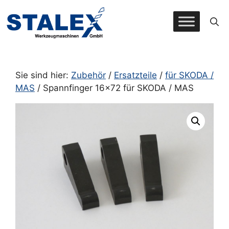
Zum
Inhalt
springen
Sie sind hier:
Zubehör
/
Ersatzteile
/
für SKODA /
MAS
/ Spannfinger 16×72 für SKODA / MAS