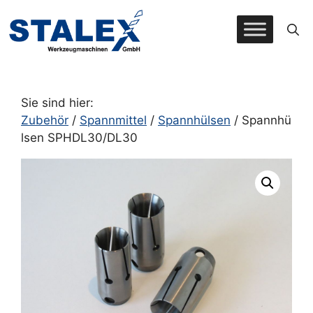
Zum
Inhalt
springen
Sie sind hier:
Zubehör
/
Spannmittel
/
Spannhülsen
/ Spannhü
lsen SPHDL30/DL30