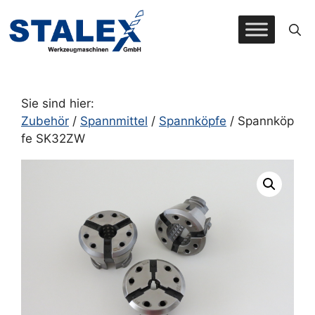
Zum
Inhalt
springen
Sie sind hier:
Zubehör
/
Spannmittel
/
Spannköpfe
/ Spannköp
fe SK32ZW