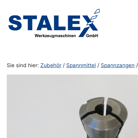
Zum
Inhalt
springen
Sie sind hier:
Zubehör
/
Spannmittel
/
Spannzangen
/