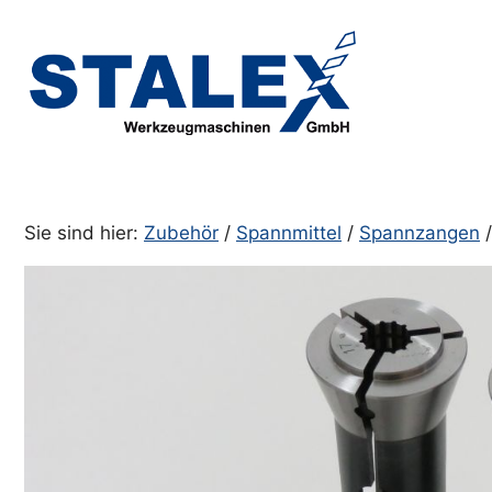
Zum
Inhalt
springen
Sie sind hier:
Zubehör
/
Spannmittel
/
Spannzangen
/