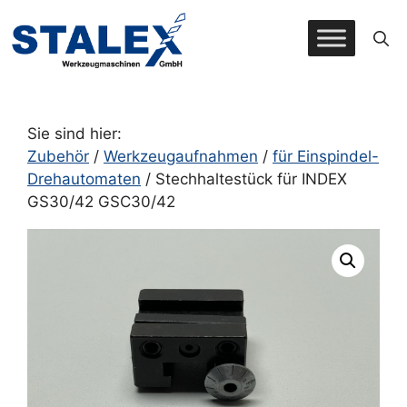
Zum
Inhalt
springen
Sie sind hier:
Zubehör
/
Werkzeugaufnahmen
/
für Einspindel-
Drehautomaten
/ Stechhaltestück für INDEX
GS30/42 GSC30/42