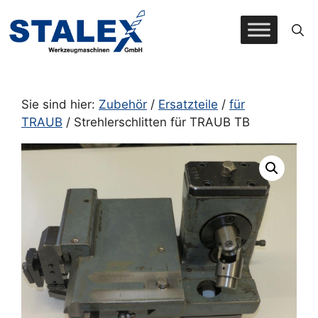
Zum
Inhalt
springen
Sie sind hier:
Zubehör
/
Ersatzteile
/
für
TRAUB
/ Strehlerschlitten für TRAUB TB