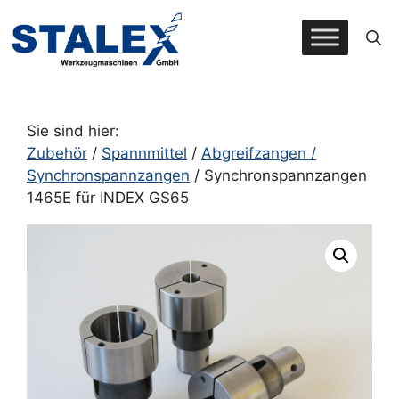
Zum
Inhalt
springen
Sie sind hier:
Zubehör
/
Spannmittel
/
Abgreifzangen /
Synchronspannzangen
/ Synchronspannzangen
1465E für INDEX GS65