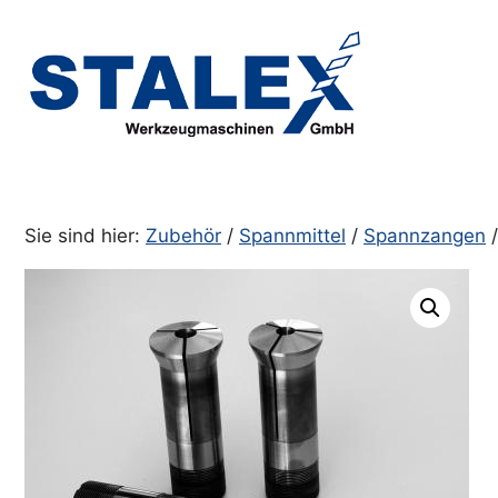
Zum
Inhalt
springen
Sie sind hier:
Zubehör
/
Spannmittel
/
Spannzangen
/