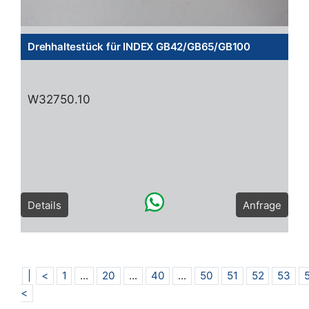
Drehhaltestück für INDEX GB42/GB65/GB100
W32750.10
Details
Anfrage
|
<
1
...
20
...
40
...
50
51
52
53
<