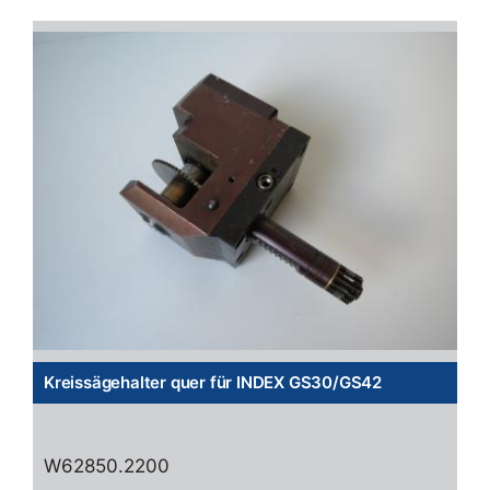
Kreissägehalter quer für INDEX GS30/GS42
W62850.2200