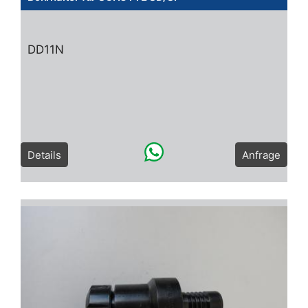
DD11N
Details
Anfrage