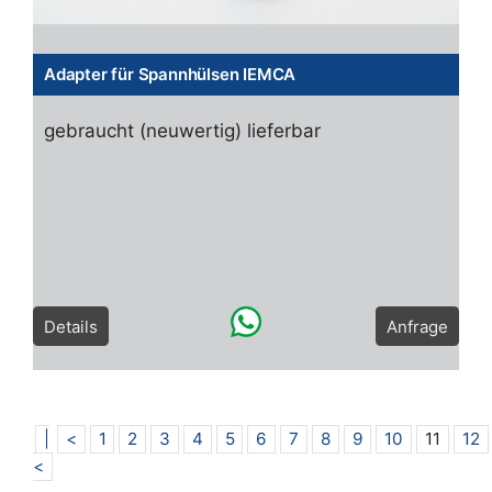
Adapter für Spannhülsen IEMCA
gebraucht (neuwertig) lieferbar
Details
Anfrage
|
<
1
2
3
4
5
6
7
8
9
10
11
12
<